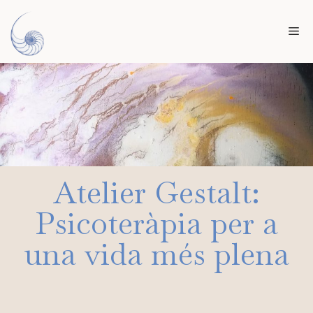
Vés
al
Me
contingut
Atelier Gestalt:
Psicoteràpia per a
una vida més plena